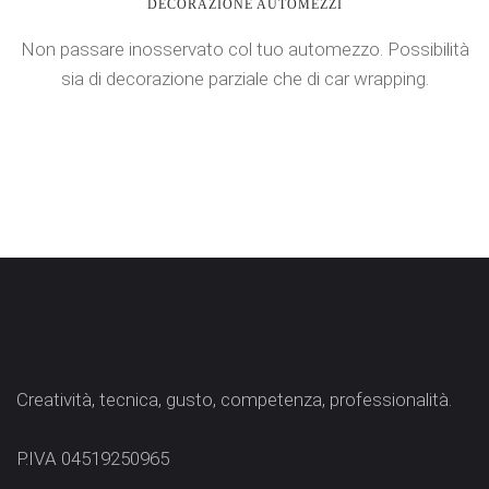
DECORAZIONE AUTOMEZZI
Non passare inosservato col tuo automezzo. Possibilità
sia di decorazione parziale che di car wrapping.
Creatività, tecnica, gusto, competenza, professionalità.
P.IVA 04519250965