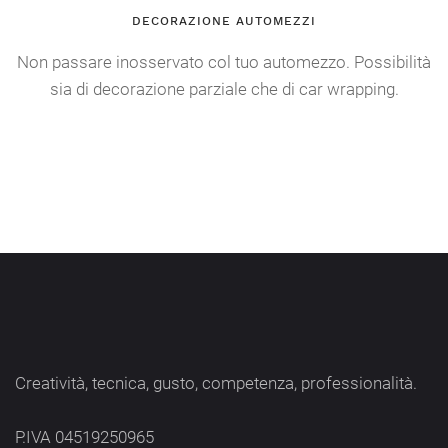
DECORAZIONE AUTOMEZZI
Non passare inosservato col tuo automezzo. Possibilità
sia di decorazione parziale che di car wrapping.
Creatività, tecnica, gusto, competenza, professionalità.
P.IVA 04519250965