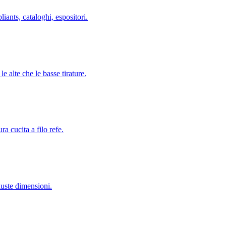
liants, cataloghi, espositori.
le alte che le basse tirature.
ra cucita a filo refe.
uste dimensioni.