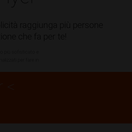
blicità raggiunga più persone
zione che fa per te!
o più sofisticato e
alizzati per fare in
r <