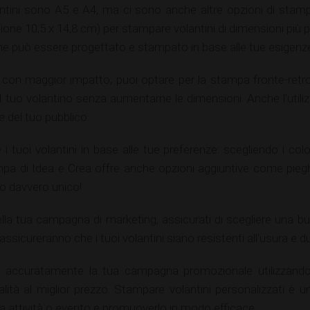
antini sono A5 e A4, ma ci sono anche altre opzioni di stamp
one 10,5 x 14,8 cm) per stampare volantini di dimensioni più pi
che può essere progettato e stampato in base alle tue esigenz
 con maggior impatto, puoi optare per la stampa fronte-retr
 tuo volantino senza aumentarne le dimensioni. Anche l'utiliz
 del tuo pubblico.
i tuoi volantini in base alle tue preferenze: scegliendo i color
mpa di Idea e Crea offre anche opzioni aggiuntive come pieghe 
no davvero unico!
lla tua campagna di marketing, assicurati di scegliere una bu
assicureranno che i tuoi volantini siano resistenti all'usura e d
are accuratamente la tua campagna promozionale utilizzando 
ualità al miglior prezzo. Stampare volantini personalizzati è
ua attività o evento e promuoverlo in modo efficace.