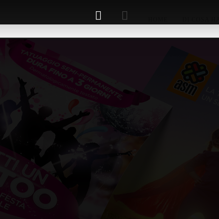
HOME
DI COSA H