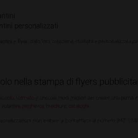
ntini
tini personalizzati
antini
e
flyer
, dallo loro creazione studiata e personalizzata per
olo nella stampa di
flyers pubblicita
piccolo formato
è uno dei modi migliori per creare una prima i
,
volantini
,
pieghevoli
,
brochure, cataloghi
.
ersonalizzazioni non esitare a contattarci al numero 347 12.4