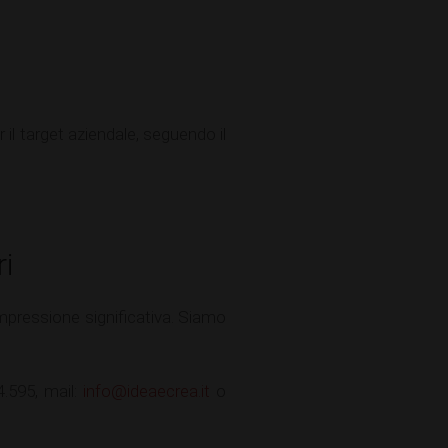
 il target aziendale, seguendo il
ri
mpressione significativa. Siamo
4.595, mail:
info@ideaecrea.it
o