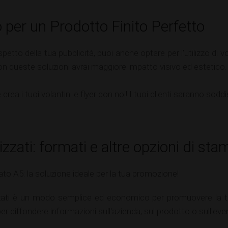
 per un Prodotto Finito Perfetto
petto della tua pubblicità, puoi anche optare per l'utilizzo di v
 Con queste soluzioni avrai maggiore impatto visivo ed estetico.
crea i tuoi volantini e flyer con noi! I tuoi clienti saranno soddis
izzati: formati e altre opzioni di st
ato A5: la soluzione ideale per la tua promozione!
zati è un modo semplice ed economico per promuovere la tua 
 diffondere informazioni sull'azienda, sul prodotto o sull'eve