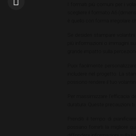
I formati più comuni per i vol
scegliere il formato A6 (dimensi
è quello con forma irregolare 
Se desideri stampare volantini
più informazioni o immagini sul
grande impatto sulla percezione
Puoi facilmente personalizzare 
includere nel progetto. La sta
possono rendere il tuo volanti
Per massimizzare l'efficacia de
duratura. Queste precauzioni ti 
Prenditi il tempo di pianific
possano fornirti la migliore q
diffondere informazioni sulla t