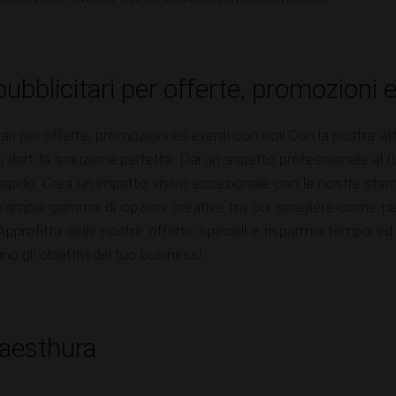
ubblicitari per offerte, promozioni 
tari per offerte, promozioni ed eventi con noi! Con la nostra att
di darti la soluzione perfetta. Dai un aspetto professionale al t
pido. Crea un impatto visivo eccezionale con le nostre stamp
ampia gamma di opzioni creative tra cui scegliere come piegh
 Approfitta delle nostre offerte speciali e risparmia tempo ed
ino gli obiettivi del tuo business!