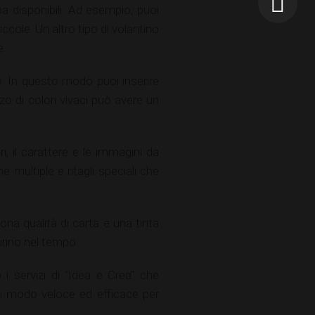
a disponibili. Ad esempio, puoi
ccole. Un altro tipo di volantino
e.
o. In questo modo puoi inserire
zo di colori vivaci può avere un
i, il carattere e le immagini da
multiple e ritagli speciali che
ona qualità di carta e una tinta
urino nel tempo.
i servizi di "Idea e Crea" che
 un modo veloce ed efficace per