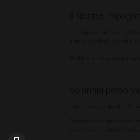
Il Nostro Impegno
Per migliorare ulteriormente l'as
a rilievo o goffrature a caldo.
Affidati alla nostra esperienza e 
Volantini personal
Volantini personalizzati in form
Stampare volantini personaliz
sono uno strumento efficace per