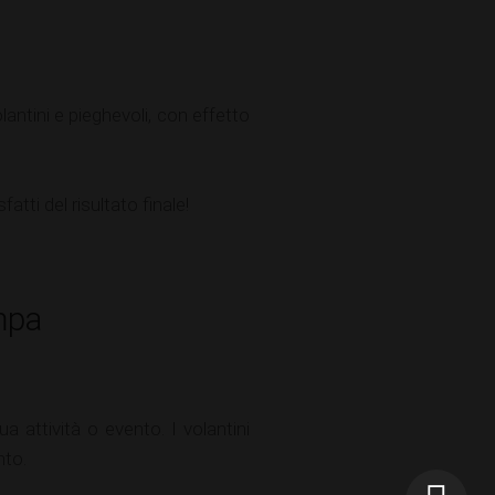
olantini e pieghevoli, con effetto
fatti del risultato finale!
ampa
attività o evento. I volantini
nto.