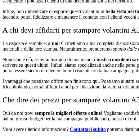
scegliendo i potenziali clienti di una determinata zona del territorio.
Infine, non dimenticare di esporre questi volantini in
bella vista nel t
facendo, potrai fidelizzare e mantenere il contatto con i clienti vecchi 
A chi devi affidarti per stampare volantini 
La risposta è semplice:
a noi
! Ci mettiamo a tua completa disposizione 
materiali e della loro stampa. Naturalmente, prenderemo
spunto dalle 
Nonostante ciò, se avrai bisogno di una mano,
i nostri consulenti s
scrivere su questi ultimi. Infatti, siamo specializzati anche nella parte
potrai essere sicuro di ottenere buoni risultati con la tua campagna pub
I vantaggi che possiamo offrirti non finiscono qui. Possiamo aiutarti 
Ricapitolando, potrai affidarti a noi per l'ideazione, la stampa volanti
Che dire dei prezzi per stampare volantini A
Qui da noi trovi
sempre le migliori offerte online
! Vogliamo soddisfa
hai un grosso budget per la tua campagna pubblicitaria, presso di noi tr
Vuoi avere ulteriori informazioni?
Contattaci subito
potremo darti tut