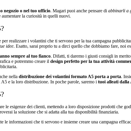
uo negozio o nel tuo ufficio
. Magari puoi anche pensare di
abbinarli a 
e aumentare la curiosità in quelli nuovi.
A5?
per realizzare i volantini che ti servono per la tua campagna pubblicita
tue idee
. Esatto, sarai proprio tu a dirci quello che dobbiamo fare, noi e
aranno sempre al tuo fianco
. Difatti, ti daremo i giusti consigli in meri
 grafica e potremmo creare il
design perfetto per la tua attività comme
blicitaria.
anche nella
distribuzione dei volantini formato A5 porta a porta
. Ins
ni A5 e la loro distribuzione. In poche parole, saremo i
tuoi alleati dalla
5?
re le esigenze dei clienti, mettendo a loro disposizione prodotti che g
overai la soluzione che si adatta alla tua disponibilità finanziaria.
te le informazioni che ti servono e insieme creare una campagna efficace