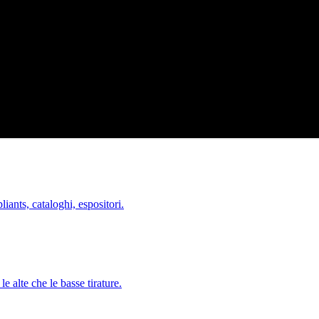
liants, cataloghi, espositori.
le alte che le basse tirature.