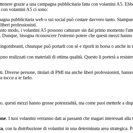
tenere grazie a una campagna pubblicitaria fatta con volantini A5. Ebbene
a con volantini A5 ci sono:
mpagna pubblicitaria web o sui social può costare davvero tanto. Stampa
iberi professionisti.
giusto modo, i volantini A5 possono catturare sin dal primo momento l'att
ini. Dunque, bisogna riconoscere l'estremo potere che questi mezzi hanno p
ingombranti, chiunque può portarli con sè e riporli in borsa o anche in t
ono realizzati con materiali di ottima qualità. Questo li porterà a resist
i. Diverse persone, titolari di PMI ma anche liberi professionisti, hann
ra
tocca a te
farlo.
to, questi mezzi hanno grosse potenzialità, ma come puoi metterle a disp
one
. I tuoi volantini verranno dati ai passanti che magari interessati al
ta
, con la distribuzione di volantini in una determinata area strategica. 