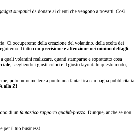
gadget simpatici
da donare ai clienti che vengono a trovarti. Così
ria. Ci occuperemo della creazione del volantino, della scelta dei
seguiremo il tutto
con precisione e attenzione nei minimi dettagli
.
to a quali volantini realizzare, quanti stamparne e soprattutto cosa
rciale
, scegliendo i giusti colori e il giusto layout. In questo modo,
ieme, potremmo mettere a punto una fantastica campagna pubblicitaria.
 A alla Z
!
odono di un
fantastico rapporto qualità/prezzo
. Dunque, anche se non
 per il tuo business!