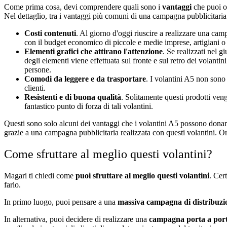
Come prima cosa, devi comprendere quali sono i
vantaggi
che puoi ot
Nel dettaglio, tra i vantaggi più comuni di una campagna pubblicitari
Costi contenuti
. Al giorno d'oggi riuscire a realizzare una ca
con il budget economico di piccole e medie imprese, artigiani o l
Elementi grafici che attirano l'attenzione
. Se realizzati nel 
degli elementi viene effettuata sul fronte e sul retro dei volant
persone.
Comodi da leggere e da trasportare
. I volantini A5 non sono 
clienti.
Resistenti e di buona qualità
. Solitamente questi prodotti veng
fantastico punto di forza di tali volantini.
Questi sono solo alcuni dei vantaggi che i volantini A5 possono donart
grazie a una campagna pubblicitaria realizzata con questi volantini. O
Come sfruttare al meglio questi volantini?
Magari ti chiedi come
puoi sfruttare al meglio questi volantini
. Cer
farlo.
In primo luogo, puoi pensare a una
massiva campagna di distribuzi
In alternativa, puoi decidere di realizzare una
campagna porta a por