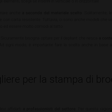
 elementi, scegli se inserirli in verticale o in orizzontale.
ariare anche
a seconda del materiale scelto
. Solitamente, l
con carta resistente. Tuttavia, ci sono anche modelli che ve
po ed essere molto comodi al tatto.
Sicuramente bisogna optare per il depliant che riesca
a conte
. Ad ogni modo, è importante fare la scelta anche in base
gliere per la stampa di br
devi affidarti
a professionisti del settore
. Per questa ragion