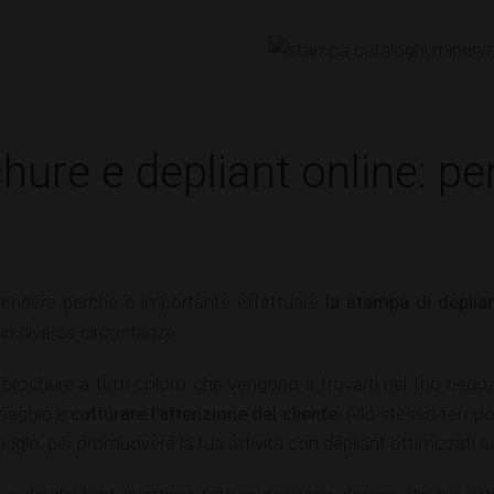
ure e depliant online: pe
endere perché è importante effettuare
la stampa di deplia
in diverse circostanze.
brochure a tutti coloro che vengono a trovarti nel tuo nego
ssaggio e
catturare l'attenzione del cliente
. Allo stesso tempo,
ggio, per promuovere la tua attività con depliant ottimizzati so