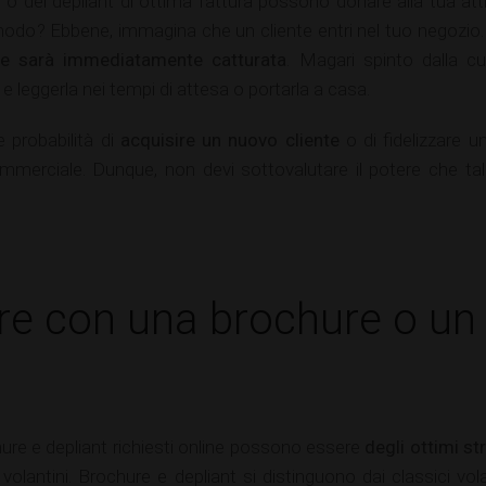
e o dei depliant di ottima fattura possono donare alla tua a
modo? Ebbene, immagina che un cliente entri nel tuo negozio. 
ente sarà immediatamente catturata
. Magari spinto dalla cur
eggerla nei tempi di attesa o portarla a casa.
 probabilità di
acquisire un nuovo cliente
o di fidelizzare u
commerciale. Dunque, non devi sottovalutare il potere che ta
re con una brochure o un 
re e depliant richiesti online possono essere
degli ottimi s
volantini. Brochure e depliant si distinguono dai classici 