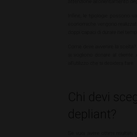
attenzione all'orientamento degli
Infine, le tipologie possono v
economiche vengono realizzate 
doppi capaci di durare nel tem
Come deve avvenire la scelta? 
si vogliono donare al cliente
all'utilizzo che si desidera fare.
Chi devi sce
depliant?
Se vuoi avere ottimi risultati, 