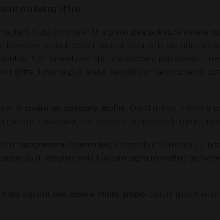
agna marketing offline.
depliant o una brochure? Una prima idea, potrebbe essere que
re brevemente quali sono i punti di forza della tua attività co
 clientela. Non dimenticare che una brochure può essere utiliz
oni ridotte, il cliente può averlo sempre con sé ricordando co
sare di
creare un company profile
. Quest'ultimo ti servirà 
d eventi internazionali, che possono accrescere la reputazione
are un
programma informativo
, inserendo informazioni e indi
i pensando di integrare nella tua campagna marketing
tecniche
 e dei depliant
può essere molto ampio
. Con la giusta inven