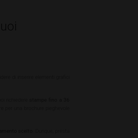
puoi
ere di inserire elementi grafici
oi richiedere
stampe fino a 36
are per una brochure pieghevole
tamento scelto
. Dunque, presta