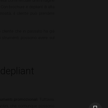
ttività commerciale un'immagine
Con brochure e depliant di alta
iosità, il cliente può prendere
n cliente che in passato ha già
li strumenti possono avere sul
depliant
trumenti promozionali
. Tuttavia,
volantini, che comunque possono