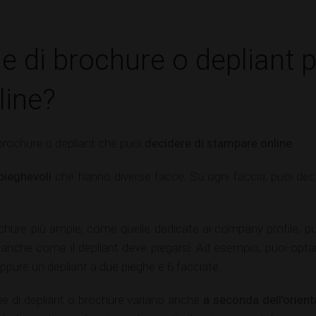
ie di brochure o depliant 
line?
brochure o depliant che puoi
decidere di stampare online
.
pieghevoli
che hanno diverse facce. Su ogni faccia, puoi decid
chure più ampie, come quelle dedicate ai company profile, pu
re anche come il depliant deve piegarsi. Ad esempio, puoi opt
ppure un depliant a due pieghe e 6 facciate.
ie di depliant o brochure variano anche
a seconda dell'orien