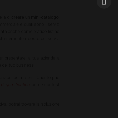
lla di
creare un mini-catalogo
.
mmerciale e quali sono i servizi
zata anche come pratico listino
stantemente il costo dei servizi
per presentare la tua azienda a
 del tuo business.
cazioni per i clienti. Questo può
 di gamification
, come contest
tiva, potrai trovare la soluzione