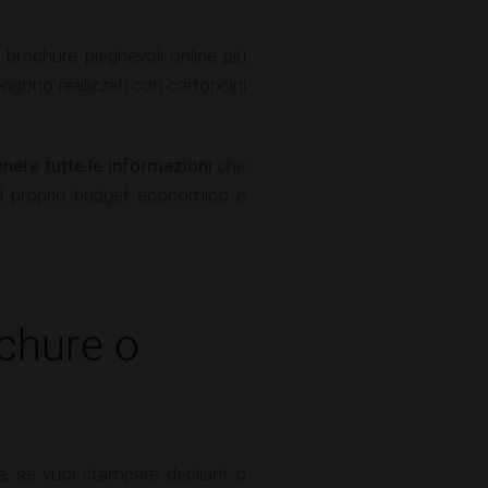
e brochure pieghevoli online più
ngono realizzati con cartoncini
nere tutte le informazioni
che
 al proprio budget economico e
ochure o
e, se vuoi stampare depliant o