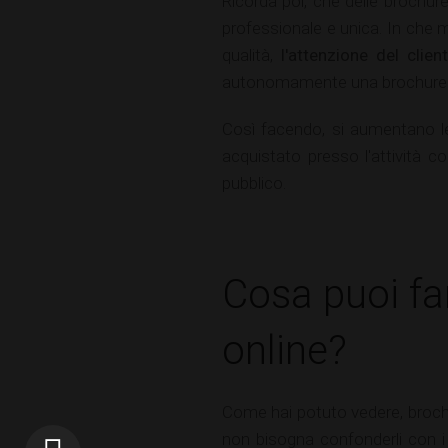
Ricorda poi, che delle brochur
professionale e unica. In che 
qualità,
l'attenzione del cli
autonomamente una brochure e l
Così facendo, si aumentano le
acquistato presso l'attività 
pubblico.
Cosa puoi fa
online?
Come hai potuto vedere, brochu
non bisogna confonderli con i 