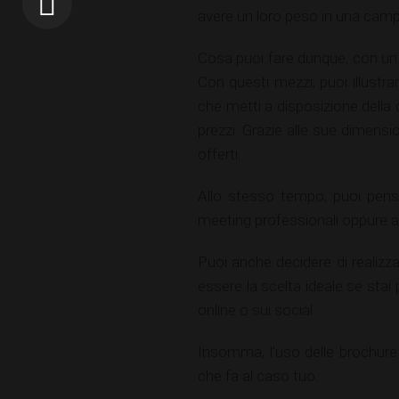
avere un loro peso in una camp
Cosa puoi fare dunque, con un 
Con questi mezzi, puoi illustra
che metti a disposizione della
prezzi. Grazie alle sue dimensi
offerti.
Allo stesso tempo, puoi pen
meeting professionali oppure a
Puoi anche decidere di realizz
essere la scelta ideale se sta
online o sui social.
Insomma, l'uso delle brochure
che fa al caso tuo.