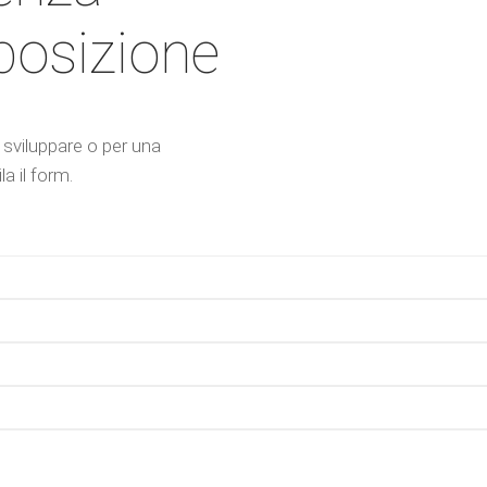
sposizione
 sviluppare o per una
a il form.