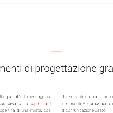
menti di progettazione gra
lla quantità di messaggi da
differenziati, su canali comu
sarà diverso. La
copertina di
interessati.
Al componente i
pertina di una rivista, così
di comunicazione usato.