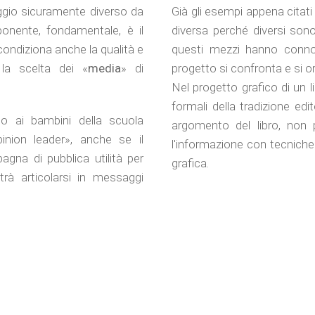
io sicuramente diverso da
Già gli esempi appena citati
onente, fondamentale, è il
diversa perché diversi sono
condiziona anche la qualità e
questi mezzi hanno connotaz
la scelta dei «
media
» di
progetto si confronta e si o
Nel progetto grafico di un 
formali della tradizione edi
o ai bambini della scuola
argomento del libro, non 
pinion leader», anche se il
l'informazione con tecniche
na di pubblica utilità per
grafica.
trà articolarsi in messaggi