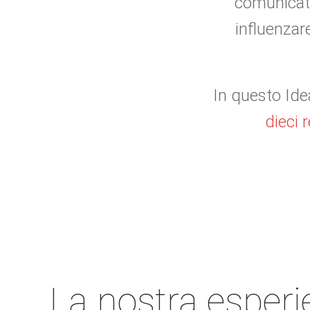
comunicato
influenzare
In questo Idea
dieci 
La nostra esper