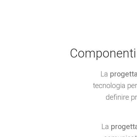
Componenti e
La
progetta
tecnologia per
definire p
La
progett