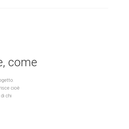
ve, come
ogetto.
risce cioè
di chi