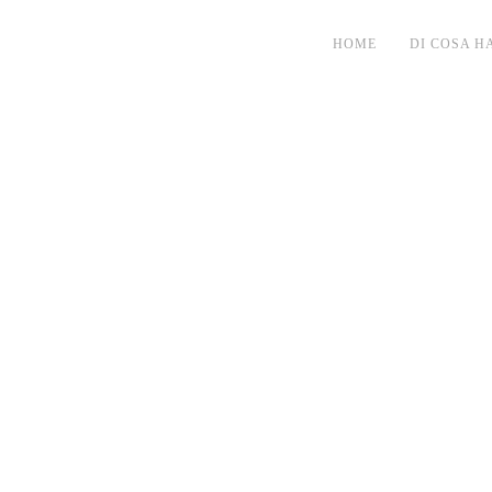
HOME
DI COSA H
 grafica:
la
ne.