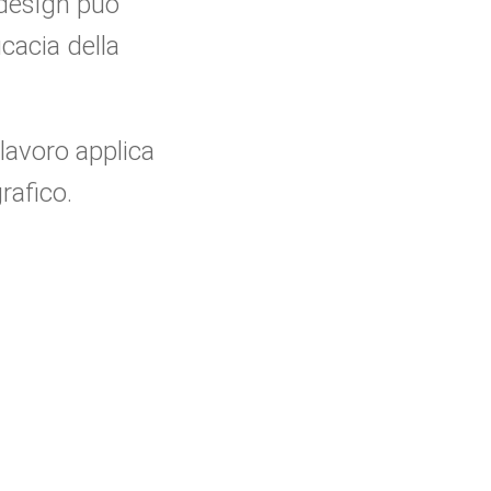
 design può
icacia della
 lavoro applica
rafico.