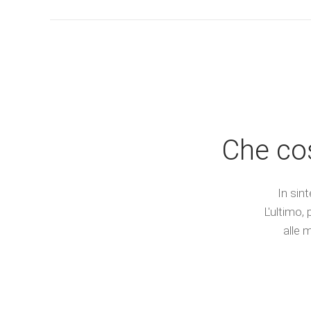
Che cos
In sin
L'ultimo,
alle 