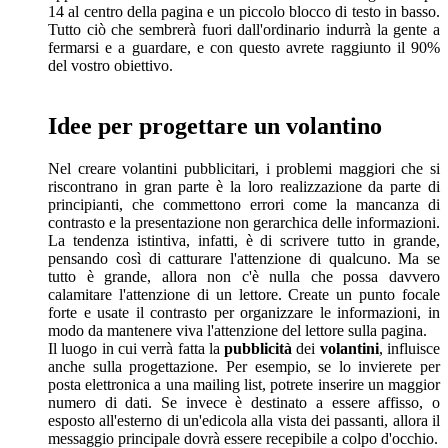
14 al centro della pagina e un piccolo blocco di testo in basso.
Tutto ciò che sembrerà fuori dall'ordinario indurrà la gente a
fermarsi e a guardare, e con questo avrete raggiunto il 90%
del vostro obiettivo.
Idee per progettare un volantino
Nel creare volantini pubblicitari, i problemi maggiori che si
riscontrano in gran parte è la loro realizzazione da parte di
principianti, che commettono errori come la mancanza di
contrasto e la presentazione non gerarchica delle informazioni.
La tendenza istintiva, infatti, è di scrivere tutto in grande,
pensando così di catturare l'attenzione di qualcuno. Ma se
tutto è grande, allora non c'è nulla che possa davvero
calamitare l'attenzione di un lettore. Create un punto focale
forte e usate il contrasto per organizzare le informazioni, in
modo da mantenere viva l'attenzione del lettore sulla pagina.
Il luogo in cui verrà fatta la
pubblicità
dei
volantini
, influisce
anche sulla progettazione. Per esempio, se lo invierete per
posta elettronica a una mailing list, potrete inserire un maggior
numero di dati. Se invece è destinato a essere affisso, o
esposto all'esterno di un'edicola alla vista dei passanti, allora il
messaggio principale dovrà essere recepibile a colpo d'occhio.