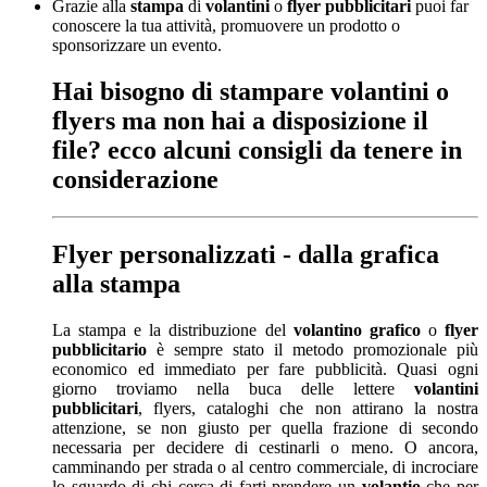
Grazie alla
stampa
di
volantini
o
flyer pubblicitari
puoi far
conoscere la tua attività,
promuovere un prodotto o
sponsorizzare un evento.
Hai bisogno di stampare volantini o
flyers ma non hai a disposizione il
file? ecco alcuni consigli da tenere in
considerazione
Flyer personalizzati - dalla grafica
alla stampa
La stampa e la distribuzione del
volantino grafico
o
flyer
pubblicitario
è sempre stato il metodo promozionale più
economico ed immediato per fare pubblicità. Quasi ogni
giorno troviamo nella buca delle lettere
volantini
pubblicitari
, flyers, cataloghi che non attirano la nostra
attenzione, se non giusto per quella frazione di secondo
necessaria per decidere di cestinarli o meno. O ancora,
camminando per strada o al centro commerciale, di incrociare
lo sguardo di chi cerca di farti prendere un
volantio
che per