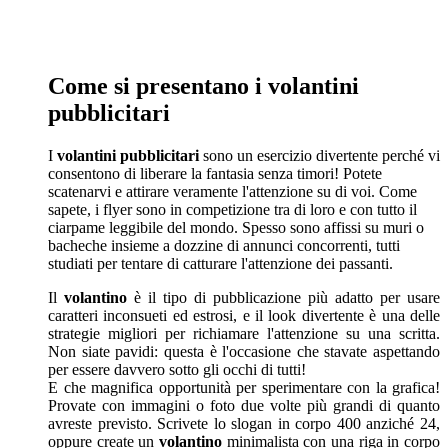
Come si presentano i volantini
pubblicitari
I
volantini pubblicitari
sono un esercizio divertente perché vi
consentono di liberare la fantasia senza timori! Potete
scatenarvi e attirare veramente l'attenzione su di voi. Come
sapete, i flyer sono in competizione tra di loro e con tutto il
ciarpame leggibile del mondo. Spesso sono affissi su muri o
bacheche insieme a dozzine di annunci concorrenti, tutti
studiati per tentare di catturare l'attenzione dei passanti.
Il
volantino
è il tipo di pubblicazione più adatto per usare
caratteri inconsueti ed estrosi, e il look divertente è una delle
strategie migliori per richiamare l'attenzione su una scritta.
Non siate pavidi: questa è l'occasione che stavate aspettando
per essere davvero sotto gli occhi di tutti!
E che magnifica opportunità per sperimentare con la grafica!
Provate con immagini o foto due volte più grandi di quanto
avreste previsto. Scrivete lo slogan in corpo 400 anziché 24,
oppure create un
volantino
minimalista con una riga in corpo