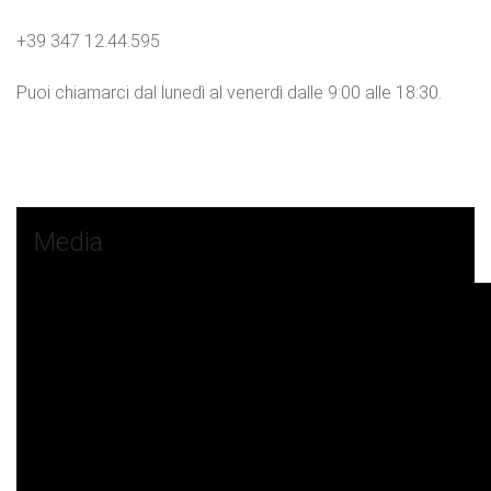
+39 347 12.44.595
Puoi chiamarci dal lunedì al venerdì dalle 9:00 alle 18:30.
Media