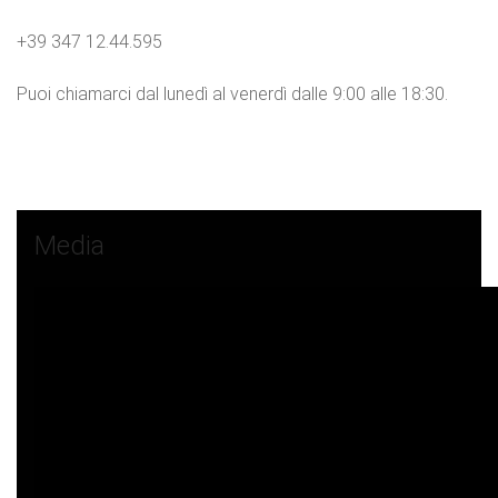
+39 347 12.44.595
Puoi chiamarci dal lunedì al venerdì dalle 9:00 alle 18:30.
Media