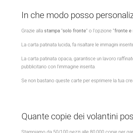
In che modo posso personaliz
Grazie alla
stampa
"
solo fronte
" o l'opzione "
fronte e 
La carta patinata lucida, fa risaltare le immagini inser
La carta patinata opaca, garantisce un lavoro raffina
pubblicitario con l'immagine inserita.
Se non bastano queste carte per esprimere la tua creat
Quante copie dei volantini p
Stampiamo da 50/100 pezzi alle 80.000 copie per garan