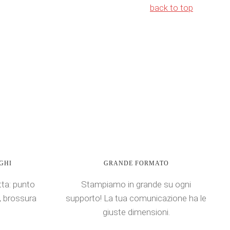
back to top
GHI
GRANDE FORMATO
atta: punto
Stampiamo in grande su ogni
a, brossura
supporto! La tua comunicazione ha le
giuste dimensioni.