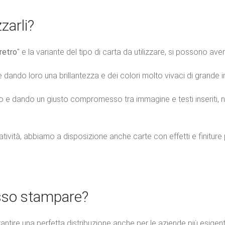
zarli?
retro
" e la variante del tipo di carta da utilizzare, si possono aver
ite dando loro una brillantezza e dei colori molto vivaci di grande 
to e dando un giusto compromesso tra immagine e testi inseriti, 
ività, abbiamo a disposizione anche carte con effetti e finiture p
osso stampare?
tire una perfetta distribuzione anche per le aziende più esigent