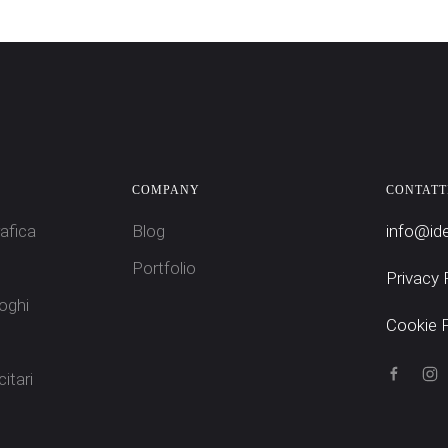
COMPANY
CONTATT
afica
Blog
info@ide
Portfolio
Privacy 
oghi
Cookie P
itari