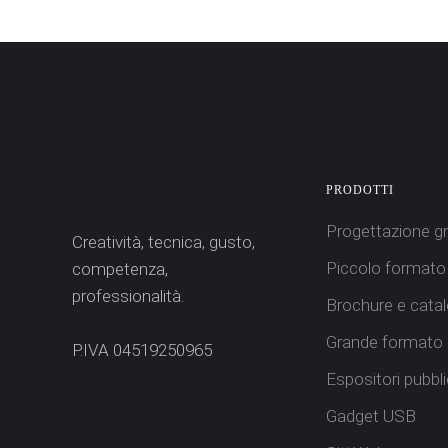
PRODOTTI
Progettazione gr
Creatività, tecnica, gusto,
Piccolo formato
competenza,
professionalità.
Brochure e catal
Grande formato
P.IVA 04519250965
Espositori pubblic
Gadget USB