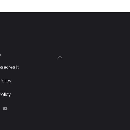
I
aecrea.it
Policy
olicy