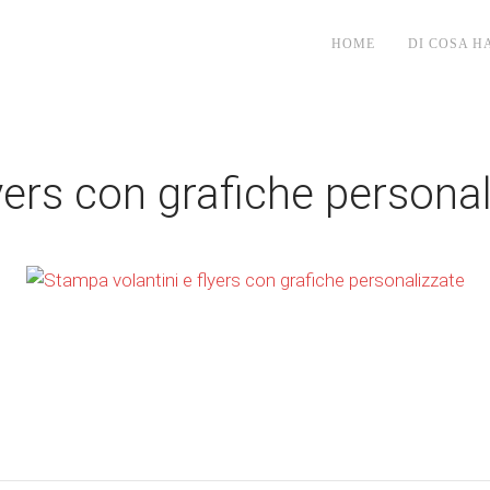
HOME
DI COSA H
yers con grafiche persona