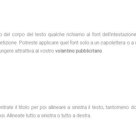
rno del corpo del testo qualche richiamo al font dell'intestazio
etizione. Potreste applicare quel font solo a un capolettera o a un
ungere attrattiva al vostro
volantino pubblicitario
.
trate il titolo per poi allineare a sinistra il testo, tantomeno d
. Allineate tutto a sinistra o tutto a destra.