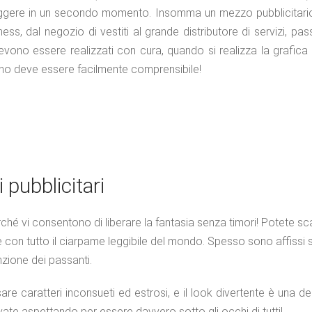
ileggere in un secondo momento. Insomma un mezzo pubblicitario 
ess, dal negozio di vestiti al grande distributore di servizi, pass
evono essere realizzati con cura, quando si realizza la grafica
ntino deve essere facilmente comprensibile!
 pubblicitari
hé vi consentono di liberare la fantasia senza timori! Potete scat
 e con tutto il ciarpame leggibile del mondo. Spesso sono affissi
enzione dei passanti.
are caratteri inconsueti ed estrosi, e il look divertente è una del
vate aspettando per essere davvero sotto gli occhi di tutti!