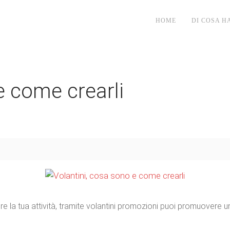
HOME
DI COSA H
e come crearli
e la tua attività, tramite volantini promozioni puoi
promuovere un