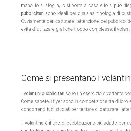
mano, lo si sfoglia, lo si porta a casa e lo si può r
pubblicitari
sono ideali per qualsiasi tipologia di busin
Ovviamente per catturare l’attenzione del pubblico d
evita di utilizzare grafiche troppo complesse: il vola
Come si presentano i volantini
I
volantini pubblicitari
sono un esercizio divertente perc
Come sapete, i flyer sono in competizione tra di loro
concorrenti, tutti studiati per tentare di catturare l'att
Il
volantino
è il tipo di pubblicazione più adatto per us
scritta. Non siate pavidi: questa è l'occasione che sta