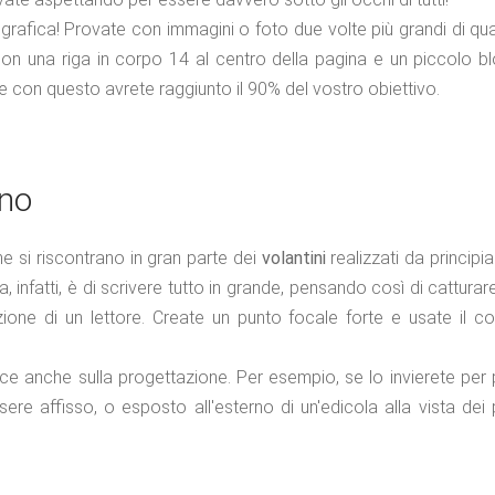
grafica! Provate con immagini o foto due volte più grandi di qua
on una riga in corpo 14 al centro della pagina e un piccolo bl
, e con questo avrete raggiunto il 90% del vostro obiettivo.
ino
che si riscontrano in gran parte dei
volantini
realizzati da princip
, infatti, è di scrivere tutto in grande, pensando così di cattura
ione di un lettore. Create un punto focale forte e usate il c
isce anche sulla progettazione. Per esempio, se lo invierete per p
re affisso, o esposto all'esterno di un'edicola alla vista dei 