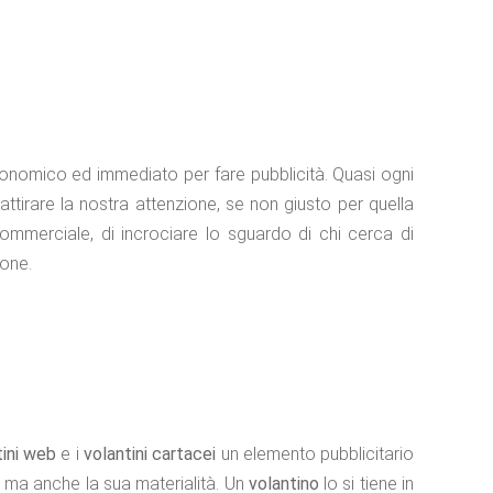
nomico ed immediato per fare pubblicità. Quasi ogni
tirare la nostra attenzione, se non giusto per quella
mmerciale, di incrociare lo sguardo di chi cerca di
ione.
tini web
e i
volantini cartacei
un elemento pubblicitario
), ma anche la sua materialità. Un
volantino
lo si tiene in