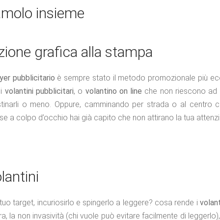
iamolo insieme
tazione grafica alla stampa
lyer pubblicitario
è sempre stato il metodo promozionale più eco
i
volantini pubblicitari
, o
volantino on line
che non riescono ad at
tinarli o meno. Oppure, camminando per strada o al centro co
se a colpo d’occhio hai già capito che non attirano la tua attenz
lantini
 tuo target, incuriosirlo e spingerlo a leggere? cosa rende i
volan
a, la non invasività (chi vuole può evitare facilmente di leggerlo