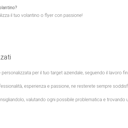
olantino?
izza il tuo volantino o flyer con passione!
zati
e personalizzata per il tuo target aziendale, seguendo il lavoro fi
ssionalità, esperienza e passione, ne resterete sempre soddisfa
consigliandolo, valutando ogni possibile problematica e trovando 