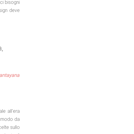
ci bisogni
esign deve
a,
antayana
le all'era
in modo da
elte sullo