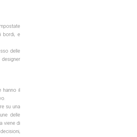
impostate
i bordi, e
usso delle
I designer
e hanno il
vo.
re su una
cune delle
a viene di
decisioni,