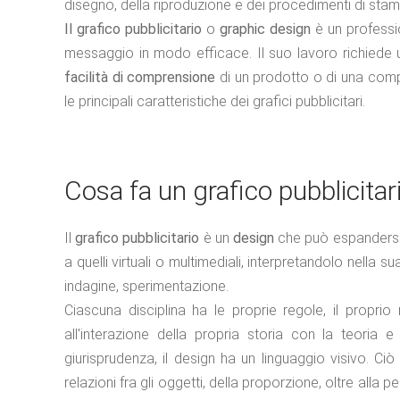
disegno, della riproduzione e dei procedimenti di sta
Il grafico pubblicitario
o
graphic design
è un professio
messaggio in modo efficace. Il suo lavoro richiede u
facilità di comprensione
di un prodotto o di una com
le principali caratteristiche dei grafici pubblicitari.
Cosa fa un grafico pubblicitar
Il
grafico pubblicitario
è un
design
che può espandersi a
a quelli virtuali o multimediali, interpretandolo nell
indagine, sperimentazione.
Ciascuna disciplina ha le proprie regole, il proprio
all'interazione della propria storia con la teoria
giurisprudenza, il design ha un linguaggio visivo. Ci
relazioni fra gli oggetti, della proporzione, oltre al