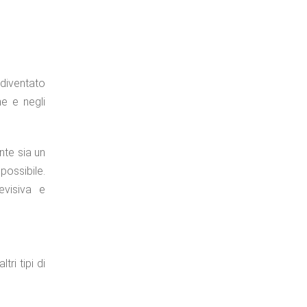
 diventato
ne e negli
nte sia un
possibile.
levisiva e
ri tipi di