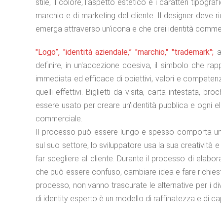
stile, il colore, l'aspetto estetico e i caratteri tipogra
marchio e di marketing del cliente. Il designer deve ri
emerga attraverso un'icona e che crei identità comme
"Logo”, "identità aziendale,” "marchio," "trademark";
a 
definire, in un'accezione coesiva, il simbolo che rapp
immediata ed efficace di obiettivi, valori e competenz
quelli effettivi. Biglietti da visita, carta intestata, b
essere usato per creare un'identità pubblica e ogni el
commerciale.
Il processo può essere lungo e spesso comporta uno 
sul suo settore, lo sviluppatore usa la sua creatività
far scegliere al cliente. Durante il processo di elab
che può essere confuso, cambiare idea e fare richieste
processo, non vanno trascurate le alternative per i d
di identity esperto è un modello di raffinatezza e di cap