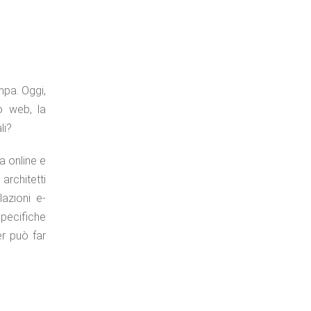
mpa. Oggi,
o web, la
li?
a online e
architetti
lazioni e-
pecifiche
er può far