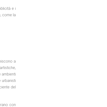
licità e i
e, come la
iniscono a
rtistiche,
e ambienti
 urbanisti
ciente del
vorano con