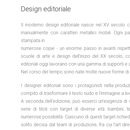
Design editoriale
Il moderno design editoriale nasce nel XV secolo c
manualmente con caratteri metallici mobili. Ogni pag
stampata in
numerose copie - un enorme passo in avanti rispetto
scuole di arte e design dell'inizio del XX secolo, c
editoriali oggi lavorano con una gamma di supporti e 
Nel corso del tempo sono nate molte nuove forme di d
I designer editoriali sono i protagonisti nella produ
compito di trasformare il testo nudo e l'immagine a live
A seconda dell'edizione, può esserci un'e­sigenza di ve
serie di titoli con target di diverse età: bambini, t
numerose possibilità. Ciascuno di questi target richied
solito decisa dal team di produzione, fra cui l'art dir