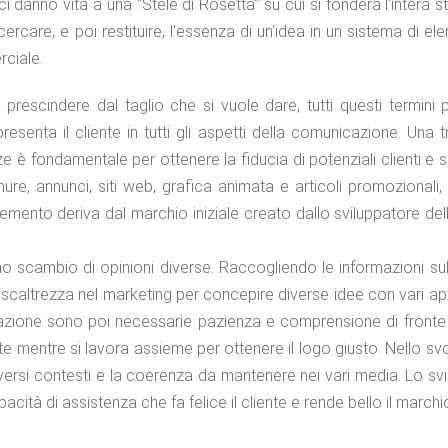
fici danno vita a una "Stele di Rosetta" su cui si fonderà l'intera s
cercare, e poi restituire, l'essenza di un'idea in un sistema di el
rciale.
prescindere dal taglio che si vuole dare, tutti questi termini
resenta il cliente in tutti gli aspetti della comunicazione. Una 
e è fondamentale per ottenere la fiducia di potenziali clienti e 
rochure, annunci, siti web, grafica animata e articoli promozionali
emento deriva dal marchio iniziale creato dallo sviluppatore dell
scambio di opinioni diverse. Raccogliendo le informazioni sul
 e scaltrezza nel marketing per concepire diverse idee con vari a
orazione sono poi necessarie pazienza e comprensione di fronte 
 mentre si lavora assieme per ottenere il logo giusto. Nello svo
iversi contesti e la coerenza da mantenere nei vari media. Lo sv
acità di assistenza che fa felice il cliente e rende bello il marchi