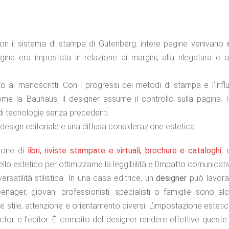
on il sistema di stampa di Gutenberg: intere pagine venivano 
ina era impostata in relazione ai margini, alla rilegatura e a
 ai manoscritti. Con i progressi dei metodi di stampa e l'infl
ome la Bauhaus, il designer assume il controllo sulla pagina. 
di tecnologie senza precedenti.
esign editoriale e una diffusa considerazione estetica.
zione di
libri, riviste stampate e virtuali, brochure e cataloghi
, 
llo estetico per ottimizzarne la leggibilità e l'impatto comunicati
rsatilità stilistica. In una casa editrice, un
designer
può lavora
eenager, giovani professionisti, specialisti o famiglie sono al
e stile, attenzione e orienta­mento diversi. L'impostazione estetic
ector e l'editor. È compito del designer rendere effettive queste 