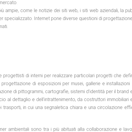
 mercato.
 ampie, come le notizie dei siti web, i siti web aziendali, la pubb
gner specializzato. Internet pone diverse questioni di progettazion
mati.
 progettisti di interni per realizzare particolari progetti che def
rogettazione di esposizioni per musei, gallerie e installazioni a
ione di pittogrammi, cartografie, sistemi d'identità per il brand 
 al dettaglio e dell'intrattenimento, da costruttori immobiliari e
i trasporti, in cui una segnaletica chiara e una circolazione effi
igner ambientali sono tra i più abituati alla collaborazione e la