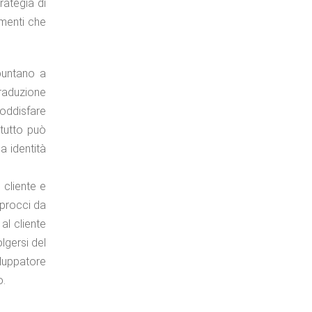
trategia di
ementi che
 puntano a
traduzione
soddisfare
, tutto può
a identità
 cliente e
pprocci da
al cliente
lgersi del
iluppatore
o.