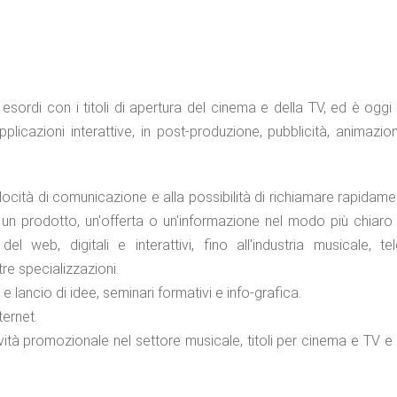
esordi con i titoli di apertura del cinema e della TV, ed è oggi
icazioni interattive, in post-produzione, pubblicità, animazio
locità di comunicazione e alla possibilità di richiamare rapidame
 un prodotto, un'offerta o un'informazione nel modo più chiaro 
 web, digitali e interattivi, fino all'industria musicale, te
re specializzazioni.
 lancio di idee, seminari formativi e info-grafica.
ternet.
tà promozionale nel settore musicale, titoli per cinema e TV e alt