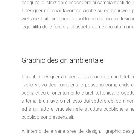
eseguire le istruzioni e rispondere ai cam­biamenti del
I designer editoriali lavorano anche su edizioni web più
webzine. I siti più piccoli di solito non hanno un desi
leggibilità delle font e altri aspetti, come i caratteri ani
Graphic design ambientale
I graphic designer ambientali lavorano con architetti e
livello visivo degli ambienti, e possono comprendere p
segnaletica di orientamento e architettonica, progettaz
a tema. È un lavoro richiesto dal settore del commercio
ed è un fattore cruciale nelle strutture pubbliche e ne
pubblico sono essenziali.
All'interno delle varie aree del design, i graphic des