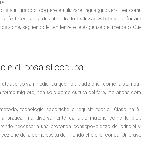
mpa.
nista in grado di cogliere e utilizzare linguaggi diversi per com
na forte capacità di sintesi tra la
bellezza estetica
, la
funzion
posizione, seguendo le tendenze e le esigenze del mercato. Qu
io e di cosa si occupa
ttraverso vari media, da quelli più tradizionali come la stampa e
a sua forma migliore, non solo come cultura del fare, ma anche com
 metodo, tecnologie specifiche e requisiti tecnici. Ciascuna è
 e la pratica, ma diversamente da altre materie come la biol
ò rende necessaria una profonda consapevolezza dei principi vis
la percezione della complessità del mondo che ci circonda. Un brav