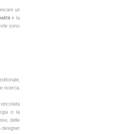
unicare un
alità
e la
este sono
ditoriale,
e ricerca,
 vincolata
ogia o la
ivi, delle
o designer