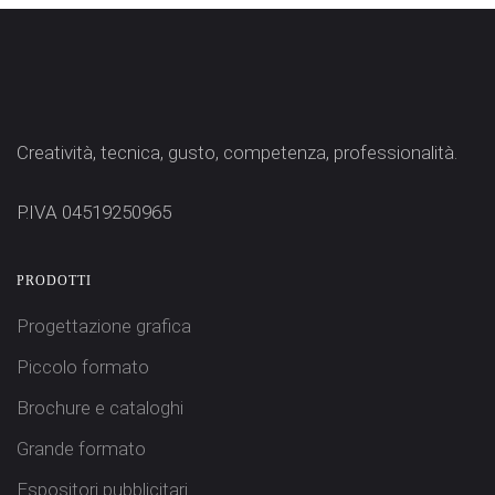
Creatività, tecnica, gusto, competenza, professionalità.
P.IVA 04519250965
PRODOTTI
Progettazione grafica
Piccolo formato
Brochure e cataloghi
Grande formato
Espositori pubblicitari