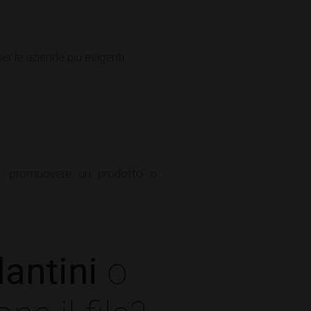
r le aziende più esigenti.
à, promuovere un prodotto o
antini
o