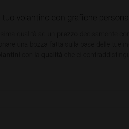
l tuo volantino con grafiche persona
issima qualità ad un
prezzo
decisamente conve
sionare una bozza fatta sulla base delle tue i
lantini
con la
qualità
che ci contraddisting