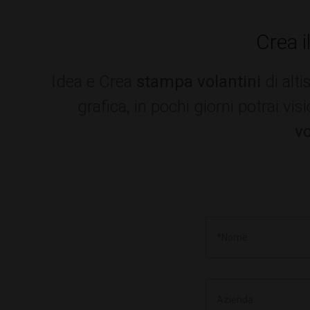
Crea i
Idea e Crea
stampa volantini
di alt
grafica, in pochi giorni potrai vi
vo