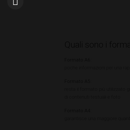
Quali sono i format
Formato A6:
poche informazioni per una ra
Formato A5:
resta il formato più utilizzato
di contenuti testuali e foto
Formato A4:
garantisce una maggiore quanti