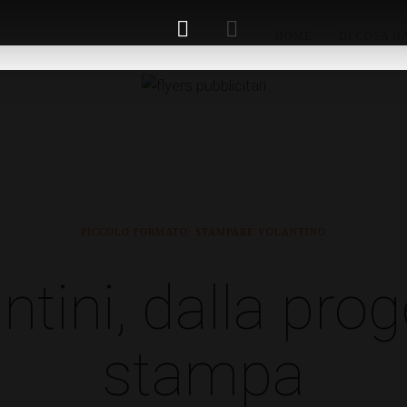
HOME
DI COSA H
PICCOLO FORMATO: STAMPARE VOLANTINO
ntini, dalla prog
stampa