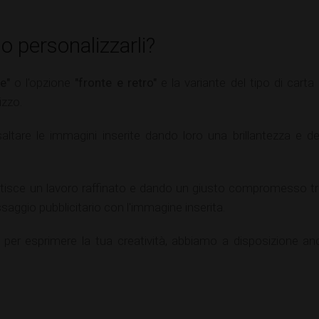
 personalizzarli?
e"
o l'opzione
"fronte e retro"
e la variante del tipo di carta
izzo.
isaltare le immagini inserite dando loro una brillantezza e de
tisce un lavoro raffinato e dando un giusto compromesso tra
saggio pubblicitario con l'immagine inserita.
er esprimere la tua creatività, abbiamo a disposizione anch