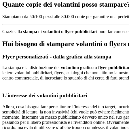
Quante copie dei volantini posso stampare
Stampiamo da 50/100 pezzi alle 80.000 copie per garantire una perfetta
Grazie alla
stampa
di
volantini
o
flyer pubblicitari
puoi far conoscer
Hai bisogno di
stampare volantini
o
flyers
m
Flyer personalizzati - dalla grafica alla stampa
La stampa e la distribuzione del
volantino grafico
o
flyer pubblicita
lettere volantini pubblicitari, flyers, cataloghi che non attirano la no
centro commerciale, di incrociare lo sguardo di chi cerca di farti pren
L'interesse dei volantini pubblicitari
Allora, cosa bisogna fare per catturare l’interesse del tuo target, inc
semplicità di lettura, la non invasività (chi vuole può evitare facilmen
momento. Insomma un mezzo pubblicitario davvero unico nel suo gener
passando per il libero professionista e i rivenditori online. Ovviamente
ricordo, ma evita di utilizzare grafiche troppo complesse: il volantino