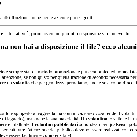
?
 distribuzione anche per le aziende più esigenti.
e la tua attività, promuovere un prodotto o sponsorizzare un evento.
a non hai a disposizione il file? ecco alcun
rio
è sempre stato il metodo promozionale più economico ed immediato p
stra attenzione, se non giusto per quella frazione di secondo necessaria 
dere un
volantio
che per gentilezza prendiamo, anche se a colpo d’occhio
uriosirlo e spingerlo a leggere la tua comunicazione? cosa rende il volant
te di leggerlo), ma anche la sua materialità. Un
volantino
lo si tiene in m
e e infallibile. I
volantini pubblicitari
sono ideali per qualsiasi tipolo
 per catturare l’attenzione del pubblico devono essere realizzati con cura
 deve essere facilmente comprensibile!