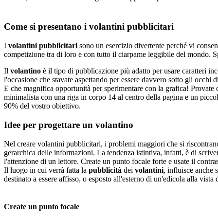
Come si presentano i volantini pubblicitari
I
volantini pubblicitari
sono un esercizio divertente perché vi consento
competizione tra di loro e con tutto il ciarpame leggibile del mondo. Sp
Il
volantino
è il tipo di pubblicazione più adatto per usare caratteri inc
l'occasione che stavate aspettando per essere davvero sotto gli occhi di 
E che magnifica opportunità per sperimentare con la grafica! Provate 
minimalista con una riga in corpo 14 al centro della pagina e un piccolo
90% del vostro obiettivo.
Idee per progettare un volantino
Nel creare volantini pubblicitari, i problemi maggiori che si riscontra
gerarchica delle informazioni. La tendenza istintiva, infatti, è di scri
l'attenzione di un lettore. Create un punto focale forte e usate il cont
Il luogo in cui verrà fatta la
pubblicità
dei
volantini
, influisce anche 
destinato a essere affisso, o esposto all'esterno di un'edicola alla vista
Create un punto focale