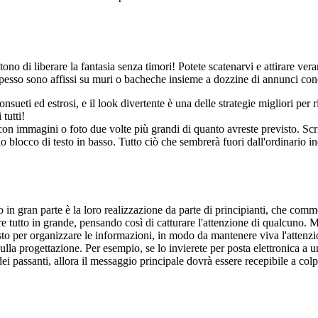
no di liberare la fantasia senza timori! Potete scatenarvi e attirare vera
esso sono affissi su muri o bacheche insieme a dozzine di annunci concorre
onsueti ed estrosi, e il look divertente è una delle strategie migliori per 
tutti!
con immagini o foto due volte più grandi di quanto avreste previsto. Sc
 blocco di testo in basso. Tutto ciò che sembrerà fuori dall'ordinario in
no in gran parte è la loro realizzazione da parte di principianti, che co
vere tutto in grande, pensando così di catturare l'attenzione di qualcuno.
rasto per organizzare le informazioni, in modo da mantenere viva l'attenzio
sulla progettazione. Per esempio, se lo invierete per posta elettronica a 
 dei passanti, allora il messaggio principale dovrà essere recepibile a col