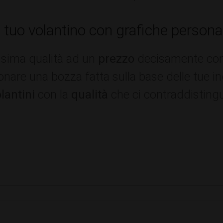
l tuo volantino con grafiche persona
issima qualità ad un
prezzo
decisamente conve
sionare una bozza fatta sulla base delle tue i
lantini
con la
qualità
che ci contraddisting