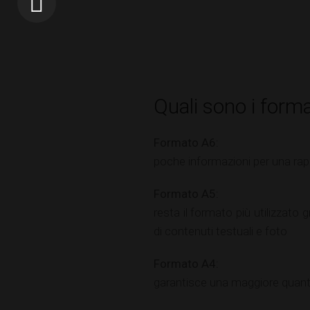
Quali sono i format
Formato A6:
poche informazioni per una ra
Formato A5:
resta il formato più utilizzato
di contenuti testuali e foto
Formato A4:
garantisce una maggiore quanti