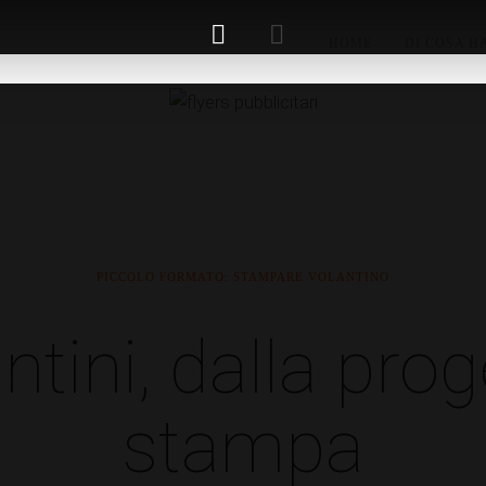
HOME
DI COSA H
PICCOLO FORMATO: STAMPARE VOLANTINO
ntini, dalla prog
stampa