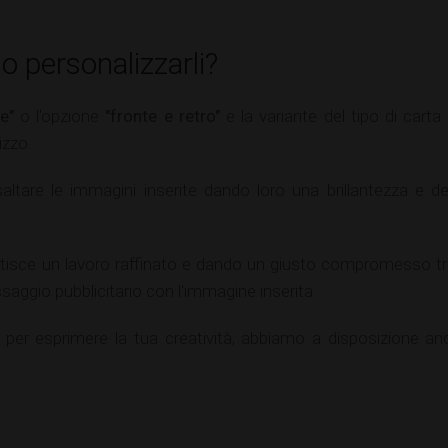
 personalizzarli?
e"
o l'opzione
"fronte e retro"
e la variante del tipo di carta
izzo.
isaltare le immagini inserite dando loro una brillantezza e de
tisce un lavoro raffinato e dando un giusto compromesso tra
saggio pubblicitario con l'immagine inserita.
er esprimere la tua creatività, abbiamo a disposizione anch