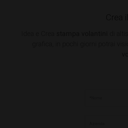
Crea i
Idea e Crea
stampa volantini
di alt
grafica, in pochi giorni potrai vi
vo