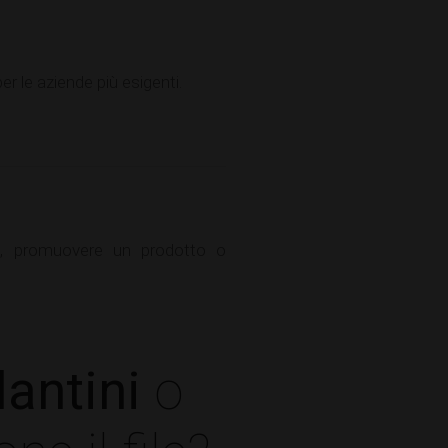
r le aziende più esigenti.
à, promuovere un prodotto o
antini
o