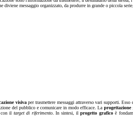
zione sono l'informazione da trasmettere, il destinatario della stessa, i
ione diviene messaggio organizzato, da produrre in grande o piccola serie
azione visiva
per trasmettere messaggi attraverso vari supporti. Esso 
ttenzione del pubblico e comunicare in modo efficace. La
progettazione 
 con il
target di riferimento
. In sintesi, il
progetto grafico
è fondamen