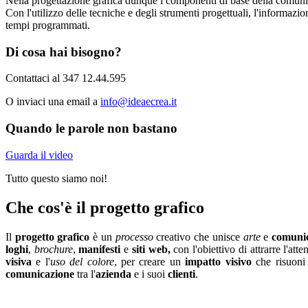
Nella progettazione grafica dunque i componenti di base della comunica
Con l'utilizzo delle tecniche e degli strumenti progettuali, l'informaz
tempi programmati.
Di cosa hai bisogno?
Contattaci al 347 12.44.595
O inviaci una email a
info@ideaecrea.it
Quando le parole non bastano
Guarda il video
Tutto questo siamo noi!
Che cos'è il progetto grafico
Il
progetto grafico
è un
processo
creativo che unisce
arte
e
comunic
loghi
,
brochure
,
manifesti
e
siti web,
con l'obiettivo di attrarre l'a
visiva
e l'
uso del colore
, per creare un
impatto visivo
che risuoni
comunicazione
tra l'
azienda
e i suoi
clienti
.