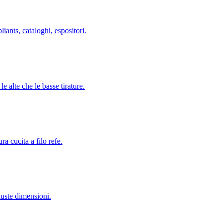
liants, cataloghi, espositori.
le alte che le basse tirature.
ra cucita a filo refe.
uste dimensioni.