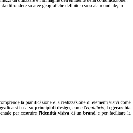
 mezzi da utilizzare e l'immagine dell'emittente della comunicazione.
, da diffondere su aree geografiche definite o su scala mondiale, in
comprende la pianificazione e la realizzazione di elementi visivi come
grafica
si basa su
principi di design
, come l'
equilibrio
, la
gerarchia
tale per costruire l'
identità visiva
di un
brand
e per facilitare la