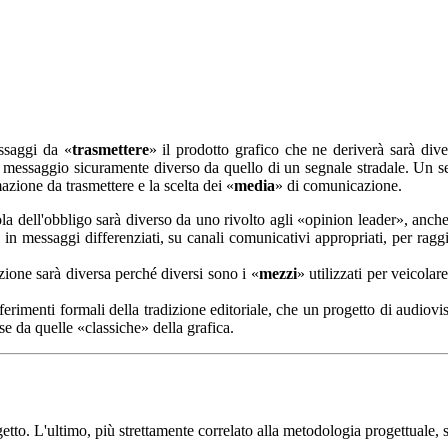
essaggi da «
trasmettere
» il prodotto grafico che ne deriverà sarà div
 messaggio sicuramente diverso da quello di un segnale stradale. Un se
zione da trasmettere e la scelta dei «
media
» di comunicazione.
la dell'obbligo sarà diverso da uno rivolto agli «opinion leader», anc
rsi in messaggi differenziati, su canali comunicativi appropriati, per ragg
azione sarà diversa perché diversi sono i «
mezzi
» utilizzati per veicola
ferimenti formali della tradizione editoriale, che un progetto di audiovi
 da quelle «classiche» della grafica.
getto. L'ultimo, più strettamente correlato alla metodologia progettuale, s