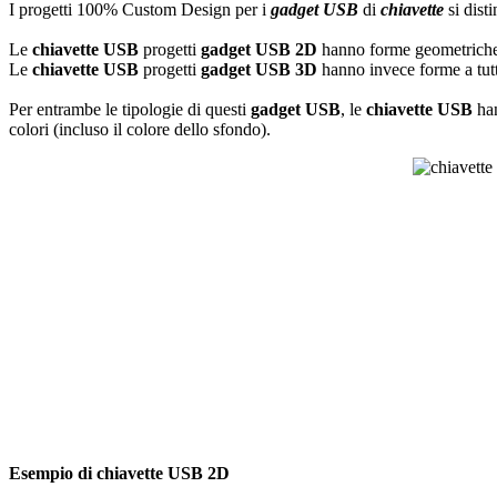
I progetti 100% Custom Design per i
gadget USB
di
chiavette
si dist
Le
chiavette USB
progetti
gadget USB
2D
hanno forme geometriche s
Le
chiavette USB
progetti
gadget USB
3D
hanno invece forme a tutt
Per entrambe le tipologie di questi
gadget USB
, le
chiavette USB
han
colori (incluso il colore dello sfondo).
Esempio di chiavette USB 2D