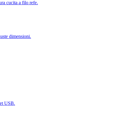
ra cucita a filo refe.
uste dimensioni.
dget USB.