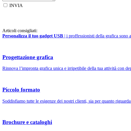
INVIA
Articoli consigliati:
Personalizza il tuo gadget USB
| i proffessionisti della grafica sono 
Progettazione grafica
Rinnova l’impronta grafica unica e irripetibile della tua attività con dep
Piccolo formato
Soddisfiamo tutte le esigenze dei nostri clienti, sia per quanto riguarda 
Brochure e cataloghi