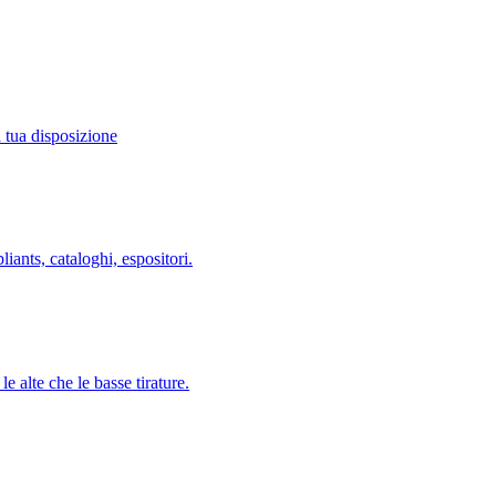
a tua disposizione
liants, cataloghi, espositori.
le alte che le basse tirature.