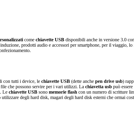
sonalizzati
come
chiavette USB
disponibili anche in versione 3.0 co
induzione, prodotti audio e accessori per smartphone, per il viaggio, lo
 confezionamento.
i con tutti i device, le
chiavette USB
(dette anche
pen drive usb
) rapp
ile che possono servire per i vari utilizzi. La
chiavetta usb
può essere 
o. Le
chiavette USB
sono
memorie flash
con un numero di scritture lim
 utilizzare degli hard disk, magari degli hard disk esterni che ormai cos