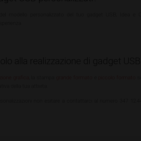
 del modello personalizzato del tuo gadget USB, Idea e C
sperienza.
solo
alla realizzazione di gadget USB
zione grafica
, la stampa
grande formato
e
piccolo formato
so
iva della tua attivita.
rsonalizzazioni non esitare a contattarci al numero 347 12.44