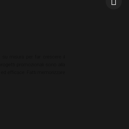
su misura per far crescere il
 progetti promozionali sono alla
e ed efficace. Fatti memorizzare