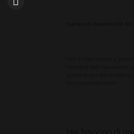
Esempio di chiavette USB 3D
Idea e Crea realizza e proge
marketing della tua azienda, ut
portata di ogni tipo di realtà 
dei tuoi possibili clienti!
Hai bisogno di ga