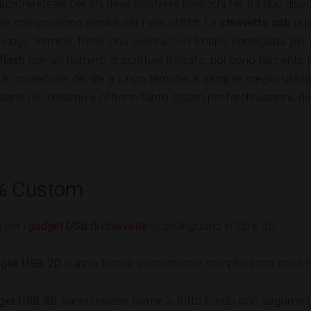
uzione ideale per chi deve trasferire parecchi file tra due dis
ile che possono servire per i vari utilizzi. La
chiavetta usb
può
a lungo termine, forse una scenta non troppo consigliata pe
flash
con un numero di scritture limitato, poi sono talmente
 è conservare dei file a lungo termine, è sempre meglio utilizza
tano pochissimo e offrono tanto spazio per l’archiviazione dei
% Custom
 per i
gadget USB
di
chiavette
si distinguono in 2D e 3D.
dget USB
2D
hanno forme geometriche semplici (con base qua
get USB
3D
hanno invece forme a tutto tondo con sagome d