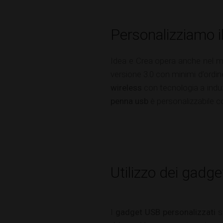
Personalizziamo i
Idea e Crea opera anche nel 
versione 3.0 con minimi d’ordin
wireless
con tecnologia a induzi
penna usb
è personalizzabile c
Utilizzo dei gadg
I
gadget USB personalizzati
so