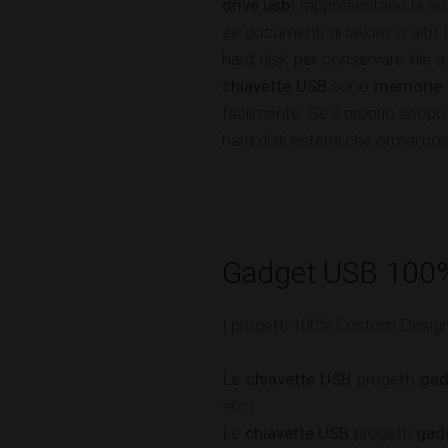
drive usb
) rappresentano la sol
se documenti di lavoro o altri f
hard disk per conservare file 
chiavette USB
sono
memorie 
facilmente. Se il proprio scopo
hard disk esterni che ormai cos
Gadget USB 100
I progetti 100% Custom Design
Le
chiavette USB
progetti
ga
etc.).
Le
chiavette USB
progetti
gad