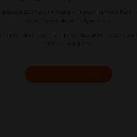
 di
gadget USB personalizzabili
e 10 modelli di
Power Bank
, l
ricaricabili portatili dotate di porta USB.
nsente infinite possibilità di personalizzazione, e risponde ad
tecnologici di qualità.
CONFIGURA IL TUO GADGET USB