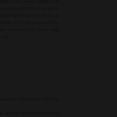
positivi o deve avere sempre con
 essere utilizzata anche come
r adoperarle in questo modo. Le
 piccole che si possono perdere
re degli hard disk, magari degli
 dati.
drata, rettangolare, rotonda,
a semplici a molto complesse