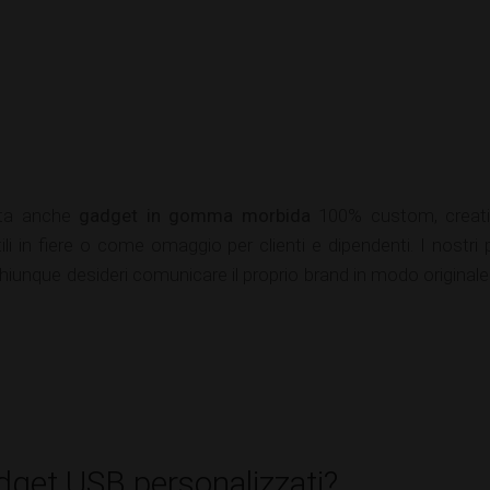
tta anche
gadget in gomma morbida
100% custom, creati 
ili in fiere o come omaggio per clienti e dipendenti. I nostri
e chiunque desideri comunicare il proprio brand in modo original
dget USB personalizzati?