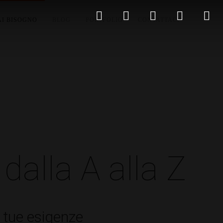
AI BISOGNO
BLOG
PORTFOLIO
CONTATTACI
dalla A alla Z
e tue esigenze