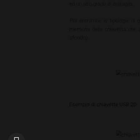
ed un alto grado di dettaglio.
Per entrambe le tipologie di 
memoria della chiavetta che al 
sfondo).
Esempio di chiavette USB 2D