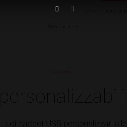
HOME
DI COSA H
GADGET USB
rsonalizzabili 
tuoi gadget USB personalizzati all