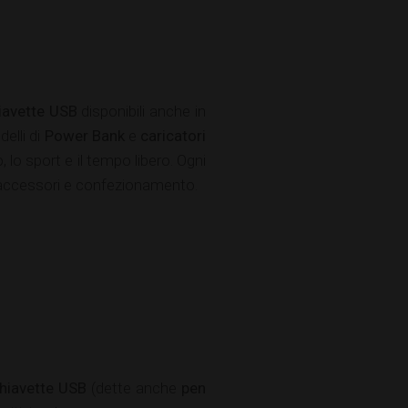
iavette USB
disponibili anche in
elli di
Power Bank
e
caricatori
 lo sport e il tempo libero. Ogni
e, accessori e confezionamento.
hiavette USB
(dette anche
pen