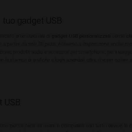
l tuo gadget USB
mercato promozionale di
gadget USB personalizzati
come
ch
e a partire da sole 50 pezzi. Abbiamo a disposizione anche mod
one, prodotti audio e accessori per smartphone, per il viaggio,
on la stampa di grafiche e loghi aziendali, oltre che per color
et USB
no piccoli, facili da usare e compatibili con tutti i device, le
c