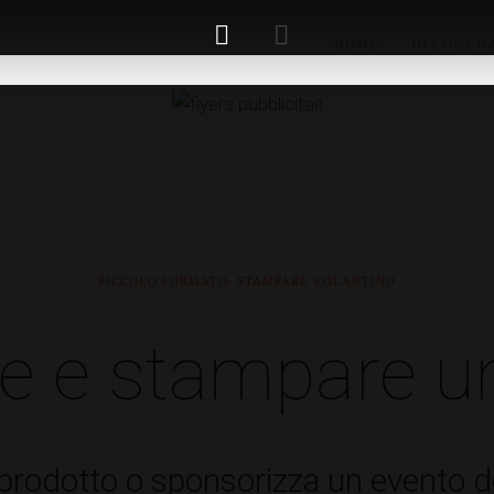
HOME
DI COSA H
PICCOLO FORMATO: STAMPARE VOLANTINO
e e stampare un
prodotto o sponsorizza un evento del