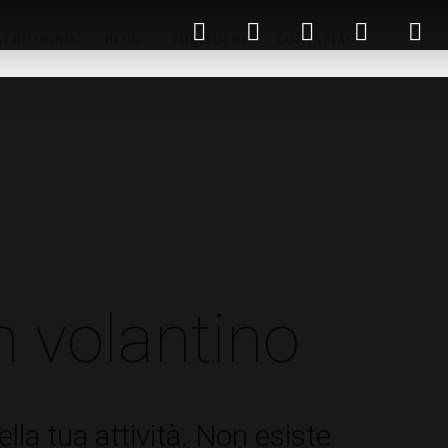
AI BISOGNO
BLOG
PORTFOLIO
CONTATTACI
 volantino
la tua attività. Non esiste