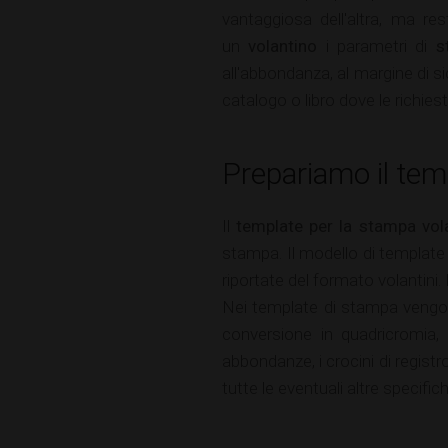
vantaggiosa dell'altra, ma re
un
volantino
i parametri di
s
all'abbondanza, al margine di si
catalogo o libro dove le richies
Prepariamo il tem
Il
template per la stampa vol
stampa. Il modello di template 
riportate del formato volantini.
Nei template di stampa vengono in
conversione in quadricromia, 
abbondanze, i crocini di registro
tutte le eventuali altre specif