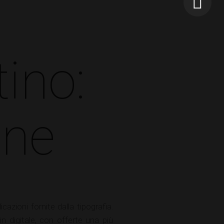
ino:
one
azioni fornite dalla tipografia.
in digitale, con offerte una più