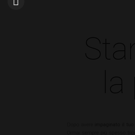
Sta
la
Dopo avere
impaginato il tuo
Ormai sempre più spesso trov