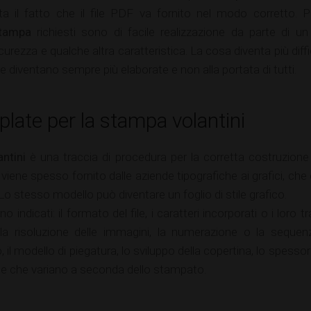
sta il fatto che il file PDF va fornito nel modo corretto. 
tampa
richiesti sono di facile realizzazione da parte di u
curezza e qualche altra caratteristica. La cosa diventa più diffic
te diventano sempre più elaborate e non alla portata di tutti.
plate per la stampa volantini
antini
è una traccia di procedura per la corretta costruzione 
viene spesso fornito dalle aziende tipografiche ai grafici, ch
 Lo stesso modello può diventare un foglio di stile grafico.
dicati: il formato del file, i caratteri incorporati o i loro trac
la risoluzione delle immagini, la numerazione o la sequenz
, il modello di piegatura, lo sviluppo della copertina, lo spessore 
iche che variano a seconda dello stampato.